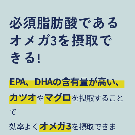
必須脂肪酸である
オメガ3を摂取で
きる!
EPA、DHAの含有量が高い、
カツオ
マグロ
や
を摂取すること
で
オメガ3
効率よく
を摂取できま