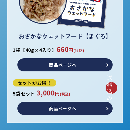
おさかなウェットフード【まぐろ】
660
1袋【40g×4入り】
円
(税込)
商品ページへ
送
セットがお得！
料
込
3,000
5袋セット
円
(税込)
み
商品ページへ