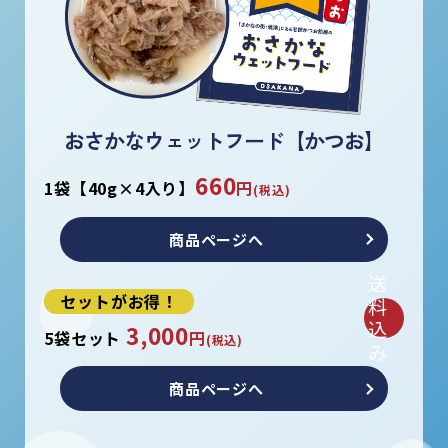
おさかなウェットフード【かつお】
660
1袋【40g×4入り】
円
(税込)
商品ページへ
送
セットがお得！
料
込
3,000
5袋セット
円
(税込)
み
商品ページへ