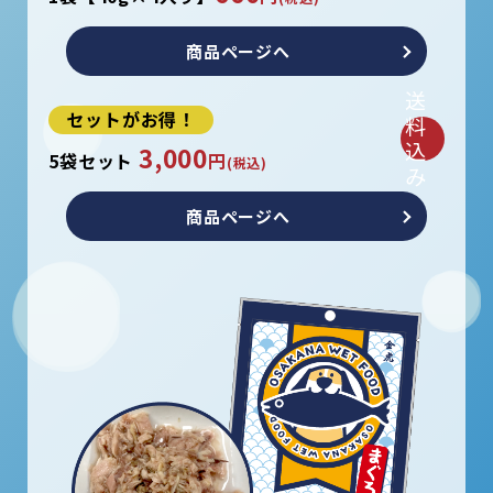
商品ページへ
送
セットがお得！
料
込
3,000
5袋セット
円
(税込)
み
商品ページへ