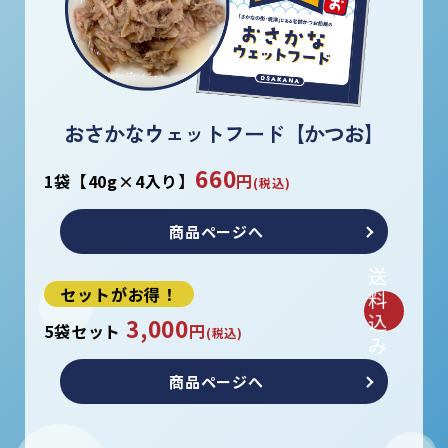
おさかなウェットフード【かつお】
660
1袋【40g×4入り】
円
(税込)
商品ページへ
送
セットがお得！
料
込
3,000
5袋セット
円
(税込)
み
商品ページへ