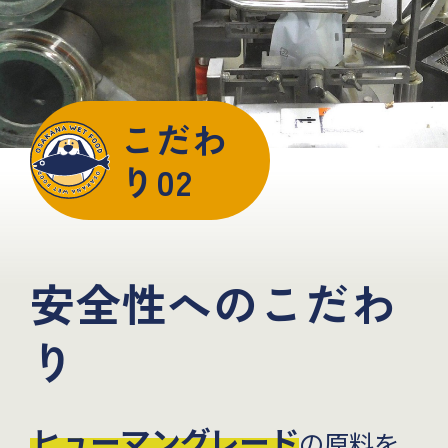
こだわ
り02
安全性へのこだわ
り
ヒューマングレード
の原料を