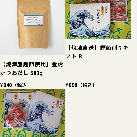
【焼津直送】鰹節削りギ
フト B
【焼津産鰹節使用】金虎
かつおだし 500g
¥640
（税込）
¥899
（税込）