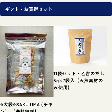
ギフト・お買得セット
11袋セット・乙吉のだし
8g×7袋入【天然素材の
み使用】
⭐大袋⭐SAKU UMA (チキ
ン） 【送料無料】