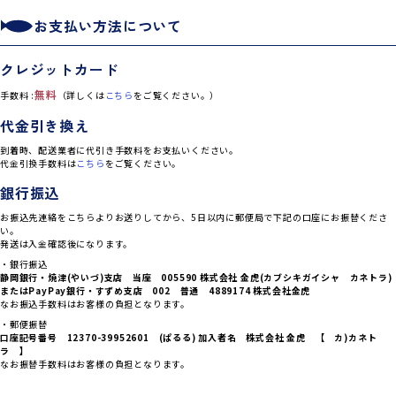
お支払い方法について
クレジットカード
無料
手数料 :
（詳しくは
こちら
をご覧ください。）
代金引き換え
到着時、配送業者に代引き手数料をお支払いください。
代金引換手数料は
こちら
をご覧ください。
銀行振込
お振込先連絡をこちらよりお送りしてから、5日以内に郵便局で下記の口座にお振替くださ
い。
発送は入金確認後になります。
・銀行振込
静岡銀行・焼津(やいづ)支店 当座 005590 株式会社 金虎(カブシキガイシャ カネトラ)
または
PayPay銀行・すずめ支店 002 普通 4889174 株式会社金虎
なお振込手数料はお客様の負担となります。
・郵便振替
口座記号番号 12370-39952601 (ぱるる) 加入者名 株式会社 金虎 【 カ)カネト
ラ 】
なお振替手数料はお客様の負担となります。