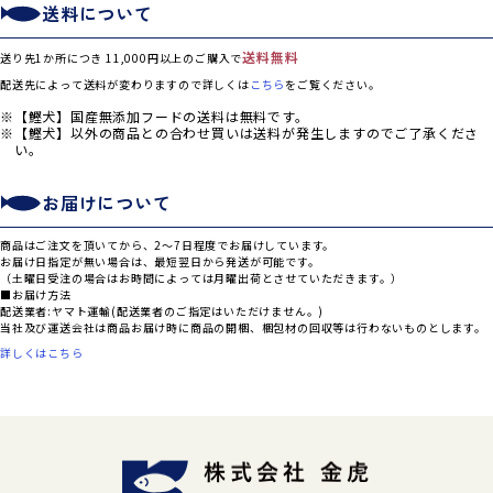
送料について
送料無料
送り先1か所につき 11,000円以上のご購入で
配送先によって送料が変わりますので詳しくは
こちら
をご覧ください。
【鰹犬】国産無添加フードの送料は無料です。
【鰹犬】以外の商品との合わせ買いは送料が発生しますのでご了承くださ
い。
お届けについて
商品はご注文を頂いてから、2～7日程度でお届けしています。
お届け日指定が無い場合は、最短翌日から発送が可能です。
（土曜日受注の場合はお時間によっては月曜出荷とさせていただきます。）
■お届け方法
配送業者:ヤマト運輸(配送業者のご指定はいただけません。)
当社及び運送会社は商品お届け時に商品の開梱、梱包材の回収等は行わないものとします。
詳しくはこちら