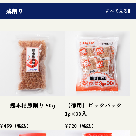
薄削り
すべて見る
鰹本枯節削り 50g
【徳用】ビックパック
3g×30入
¥469
（税込）
¥720
（税込）