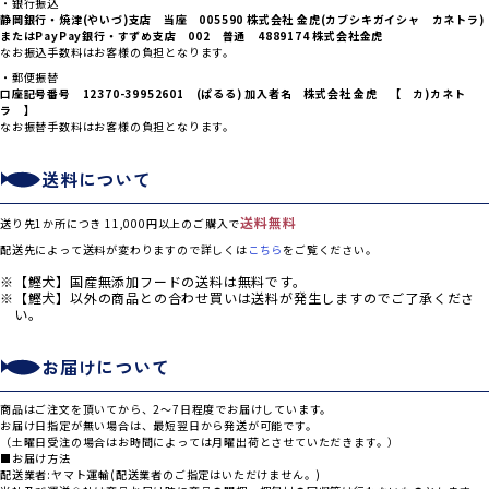
・銀行振込
静岡銀行・焼津(やいづ)支店 当座 005590 株式会社 金虎(カブシキガイシャ カネトラ)
または
PayPay銀行・すずめ支店 002 普通 4889174 株式会社金虎
なお振込手数料はお客様の負担となります。
・郵便振替
口座記号番号 12370-39952601 (ぱるる) 加入者名 株式会社 金虎 【 カ)カネト
ラ 】
なお振替手数料はお客様の負担となります。
送料について
送料無料
送り先1か所につき 11,000円以上のご購入で
配送先によって送料が変わりますので詳しくは
こちら
をご覧ください。
【鰹犬】国産無添加フードの送料は無料です。
【鰹犬】以外の商品との合わせ買いは送料が発生しますのでご了承くださ
い。
お届けについて
商品はご注文を頂いてから、2～7日程度でお届けしています。
お届け日指定が無い場合は、最短翌日から発送が可能です。
（土曜日受注の場合はお時間によっては月曜出荷とさせていただきます。）
■お届け方法
配送業者:ヤマト運輸(配送業者のご指定はいただけません。)