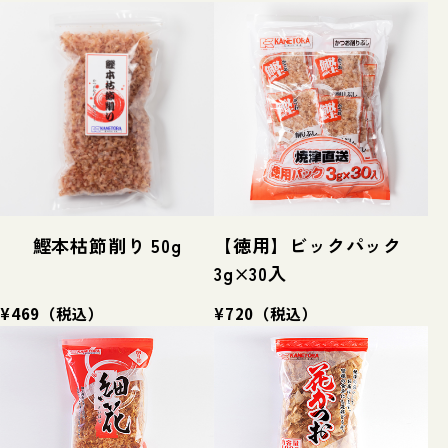
鰹本枯節削り 50g
【徳用】ビックパック
3g×30入
¥469
（税込）
¥720
（税込）