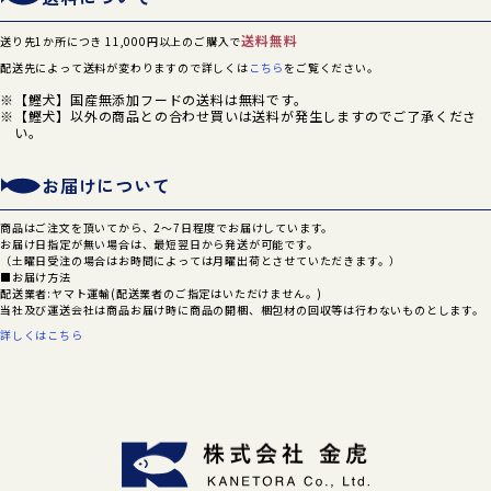
送料無料
送り先1か所につき 11,000円以上のご購入で
配送先によって送料が変わりますので詳しくは
こちら
をご覧ください。
【鰹犬】国産無添加フードの送料は無料です。
【鰹犬】以外の商品との合わせ買いは送料が発生しますのでご了承くださ
い。
お届けについて
商品はご注文を頂いてから、2～7日程度でお届けしています。
お届け日指定が無い場合は、最短翌日から発送が可能です。
（土曜日受注の場合はお時間によっては月曜出荷とさせていただきます。）
■お届け方法
配送業者:ヤマト運輸(配送業者のご指定はいただけません。)
当社及び運送会社は商品お届け時に商品の開梱、梱包材の回収等は行わないものとします。
詳しくはこちら