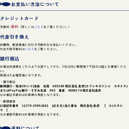
お支払い方法について
クレジットカード
無料
手数料 :
（詳しくは
こちら
をご覧ください。）
代金引き換え
到着時、配送業者に代引き手数料をお支払いください。
代金引換手数料は
こちら
をご覧ください。
銀行振込
お振込先連絡をこちらよりお送りしてから、5日以内に郵便局で下記の口座にお振替くださ
い。
発送は入金確認後になります。
・銀行振込
静岡銀行・焼津(やいづ)支店 当座 005590 株式会社 金虎(カブシキガイシャ カネトラ)
または
PayPay銀行・すずめ支店 002 普通 4889174 株式会社金虎
なお振込手数料はお客様の負担となります。
・郵便振替
口座記号番号 12370-39952601 (ぱるる) 加入者名 株式会社 金虎 【 カ)カネト
ラ 】
なお振替手数料はお客様の負担となります。
送料について