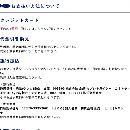
お支払い方法について
クレジットカード
無料
手数料 :
（詳しくは
こちら
をご覧ください。）
代金引き換え
到着時、配送業者に代引き手数料をお支払いください。
代金引換手数料は
こちら
をご覧ください。
銀行振込
お振込先連絡をこちらよりお送りしてから、5日以内に郵便局で下記の口座にお振替くださ
い。
発送は入金確認後になります。
・銀行振込
静岡銀行・焼津(やいづ)支店 当座 005590 株式会社 金虎(カブシキガイシャ カネトラ)
または
PayPay銀行・すずめ支店 002 普通 4889174 株式会社金虎
なお振込手数料はお客様の負担となります。
・郵便振替
口座記号番号 12370-39952601 (ぱるる) 加入者名 株式会社 金虎 【 カ)カネト
ラ 】
なお振替手数料はお客様の負担となります。