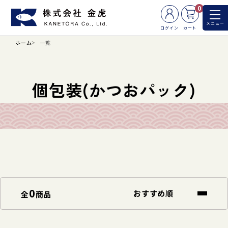
0
メニュー
ログイン
カート
ホーム
一覧
個包装(かつおパック)
0
全
商品