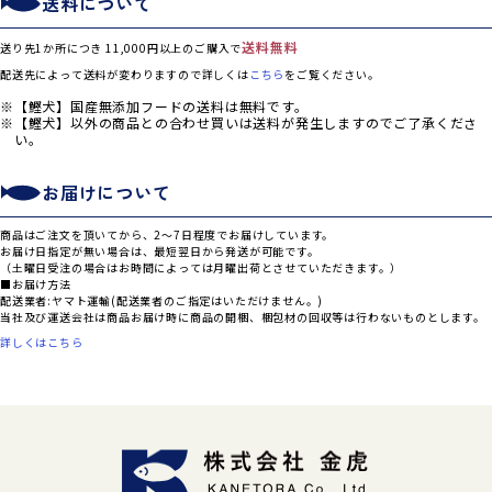
送料について
送料無料
送り先1か所につき 11,000円以上のご購入で
配送先によって送料が変わりますので詳しくは
こちら
をご覧ください。
【鰹犬】国産無添加フードの送料は無料です。
【鰹犬】以外の商品との合わせ買いは送料が発生しますのでご了承くださ
い。
お届けについて
商品はご注文を頂いてから、2～7日程度でお届けしています。
お届け日指定が無い場合は、最短翌日から発送が可能です。
（土曜日受注の場合はお時間によっては月曜出荷とさせていただきます。）
■お届け方法
配送業者:ヤマト運輸(配送業者のご指定はいただけません。)
当社及び運送会社は商品お届け時に商品の開梱、梱包材の回収等は行わないものとします。
詳しくはこちら