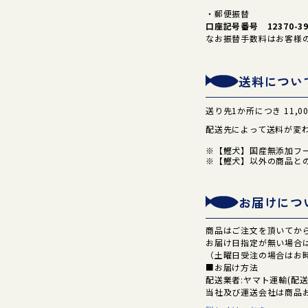
・郵便振替
口座記号番号 12370-3
なお振替手数料はお客様
送料につい
送り先1か所につき 11,
配送先によって送料が変
【鰹犬】国産無添加フ
【鰹犬】以外の商品と
お届けにつ
商品はご注文を頂いてか
お届け日指定が無い場合
（土曜日受注の場合はお
■お届け方法
配送業者:ヤマト運輸(配
当社及び運送会社は商品