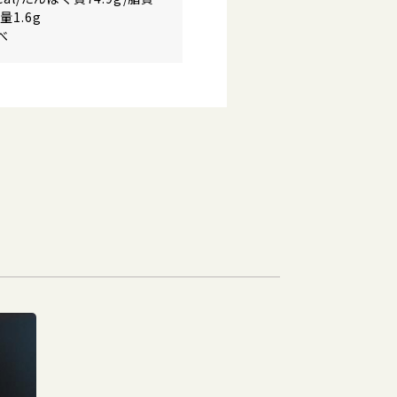
量1.6g
べ