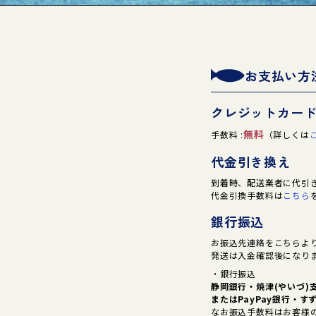
お支払い方
クレジットカー
無料
手数料 :
（詳しくは
代金引き換え
到着時、配送業者に代引
代金引換手数料は
こちら
銀行振込
お振込先連絡をこちらよ
発送は入金確認後になり
・銀行振込
静岡銀行・焼津(やいづ)支
または
PayPay銀行・す
なお振込手数料はお客様