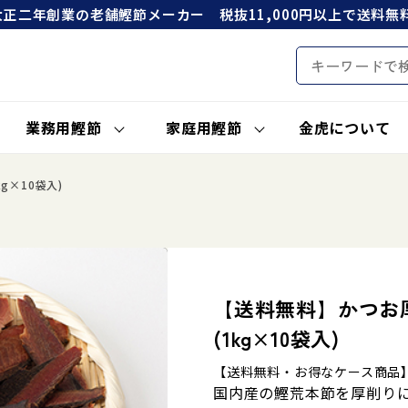
大正二年創業の老舗鰹節メーカー 税抜11,000円以上で送料無料
業務用鰹節
家庭用鰹節
金虎について
g×10袋入)
【送料無料】かつお厚
(1kg×10袋入)
【送料無料・お得なケース商品
国内産の鰹荒本節を厚削りに