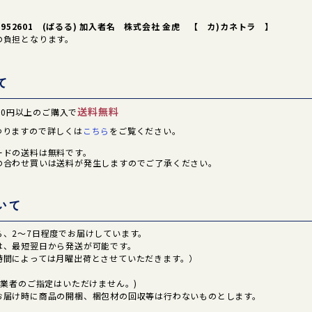
9952601 (ぱるる) 加入者名 株式会社 金虎 【 カ)カネトラ 】
の負担となります。
て
送料無料
000円以上のご購入で
わりますので詳しくは
こちら
をご覧ください。
ードの送料は無料です。
の合わせ買いは送料が発生しますのでご了承ください。
いて
ら、2～7日程度でお届けしています。
は、最短翌日から発送が可能です。
時間によっては月曜出荷とさせていただきます。）
送業者のご指定はいただけません。)
お届け時に商品の開梱、梱包材の回収等は行わないものとします。