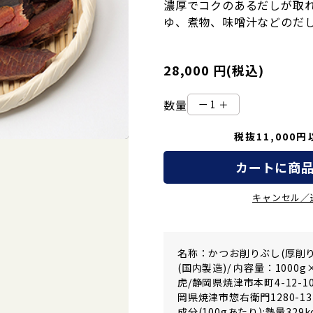
濃厚でコクのあるだしが取れ
ゆ、煮物、味噌汁などのだ
28,000 円(税込)
数量
ー
＋
税抜11,000
カートに商
キャンセル／
名称：かつお削りぶし(厚削り
(国内製造)/ 内容量：1000
虎/静岡県焼津市本町4-12-1
岡県焼津市惣右衛門1280-13
成分(100gあたり):熱量329k