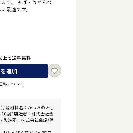
ます。 そば・うどんつ
しに最適です。
円以上で送料無料
品を追加
送料について
)/ 原材料名：かつおのふし
g×10袋/ 製造者：株式会社金
0/ 製造所：株式会社金虎/静
cal/たんぱく質74.9g/脂質