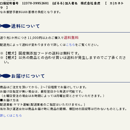
口座記号番号 12370-39952601 (ぱるる) 加入者名 株式会社 金虎 【 カ)カネト
ラ 】
なお振替手数料はお客様の負担となります。
送料について
送料無料
送り先1か所につき 11,000円以上のご購入で
配送先によって送料が変わりますので詳しくは
こちら
をご覧ください。
【鰹犬】国産無添加フードの送料は無料です。
【鰹犬】以外の商品との合わせ買いは送料が発生しますのでご了承くださ
い。
お届けについて
商品はご注文を頂いてから、2～7日程度でお届けしています。
お届け日指定が無い場合は、最短翌日から発送が可能です。
（土曜日受注の場合はお時間によっては月曜出荷とさせていただきます。）
■お届け方法
配送業者:ヤマト運輸(配送業者のご指定はいただけません。)
当社及び運送会社は商品お届け時に商品の開梱、梱包材の回収等は行わないものとします。
詳しくはこちら