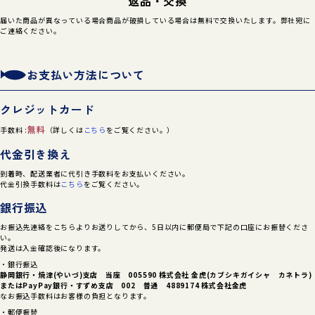
返品・交換
届いた商品が異なっている場合商品が破損している場合は無料で交換いたします。弊社宛に
ご連絡ください。
お支払い方法について
クレジットカード
無料
手数料 :
（詳しくは
こちら
をご覧ください。）
代金引き換え
到着時、配送業者に代引き手数料をお支払いください。
代金引換手数料は
こちら
をご覧ください。
銀行振込
お振込先連絡をこちらよりお送りしてから、5日以内に郵便局で下記の口座にお振替くださ
い。
発送は入金確認後になります。
・銀行振込
静岡銀行・焼津(やいづ)支店 当座 005590 株式会社 金虎(カブシキガイシャ カネトラ)
または
PayPay銀行・すずめ支店 002 普通 4889174 株式会社金虎
なお振込手数料はお客様の負担となります。
・郵便振替