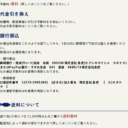
無料
手数料 :
（詳しくは
こちら
をご覧ください。）
代金引き換え
到着時、配送業者に代引き手数料をお支払いください。
代金引換手数料は
こちら
をご覧ください。
銀行振込
お振込先連絡をこちらよりお送りしてから、5日以内に郵便局で下記の口座にお振替くださ
い。
発送は入金確認後になります。
・銀行振込
静岡銀行・焼津(やいづ)支店 当座 005590 株式会社 金虎(カブシキガイシャ カネトラ)
または
PayPay銀行・すずめ支店 002 普通 4889174 株式会社金虎
なお振込手数料はお客様の負担となります。
・郵便振替
口座記号番号 12370-39952601 (ぱるる) 加入者名 株式会社 金虎 【 カ)カネト
ラ 】
なお振替手数料はお客様の負担となります。
送料について
送料無料
送り先1か所につき 11,000円以上のご購入で
配送先によって送料が変わりますので詳しくは
こちら
をご覧ください。