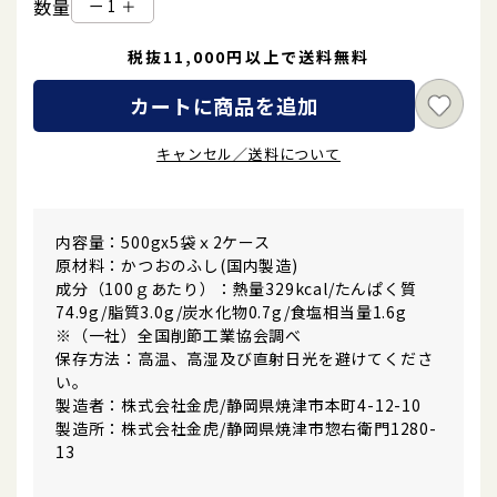
数量
ー
＋
税抜11,000円以上で送料無料
カートに商品を追加
キャンセル／送料について
内容量：500gx5袋ｘ2ケース
原材料：かつおのふし(国内製造)
成分（100ｇあたり）：熱量329kcal/たんぱく質
74.9g/脂質3.0g/炭水化物0.7g/食塩相当量1.6g
※（一社）全国削節工業協会調べ
保存方法：高温、高湿及び直射日光を避けてくださ
い。
製造者：株式会社金虎/静岡県焼津市本町4-12-10
製造所：株式会社金虎/静岡県焼津市惣右衛門1280-
13