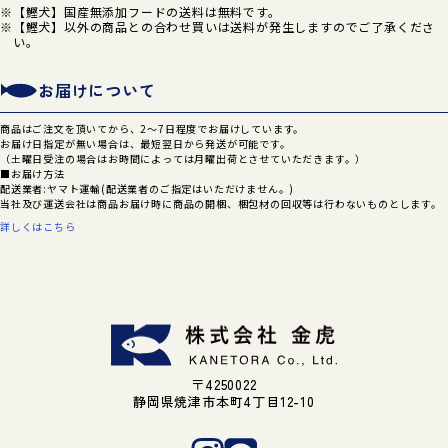
【鰹犬】国産無添加フードの送料は無料です。
【鰹犬】以外の商品との合わせ買いは送料が発生しますのでご了承くださ
い。
お届けについて
商品はご注文を頂いてから、2～7日程度でお届けしています。
お届け日指定が無い場合は、最短翌日から発送が可能です。
（土曜日受注の場合はお時間によっては月曜出荷とさせていただきます。）
■お届け方法
配送業者:ヤマト運輸(配送業者のご指定はいただけません。)
当社及び運送会社は商品お届け時に商品の開梱、梱包材の回収等は行わないものとします。
詳しくはこちら
〒4250022
静岡県焼津市本町4丁目12-10