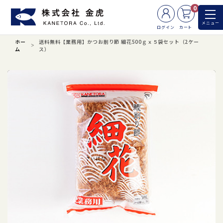
0
メニュー
ログイン
カート
ホー
送料無料【業務用】かつお削り節 細花500ｇｘ５袋セット（2ケー
ム
ス）