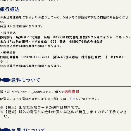
銀行振込
お振込先連絡をこちらよりお送りしてから、5日以内に郵便局で下記の口座にお振替くださ
い。
発送は入金確認後になります。
・銀行振込
静岡銀行・焼津(やいづ)支店 当座 005590 株式会社 金虎(カブシキガイシャ カネトラ)
または
PayPay銀行・すずめ支店 002 普通 4889174 株式会社金虎
なお振込手数料はお客様の負担となります。
・郵便振替
口座記号番号 12370-39952601 (ぱるる) 加入者名 株式会社 金虎 【 カ)カネト
ラ 】
なお振替手数料はお客様の負担となります。
送料について
送料無料
送り先1か所につき 11,000円以上のご購入で
配送先によって送料が変わりますので詳しくは
こちら
をご覧ください。
【鰹犬】国産無添加フードの送料は無料です。
【鰹犬】以外の商品との合わせ買いは送料が発生しますのでご了承くださ
い。
お届けについて