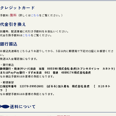
クレジットカード
無料
手数料 :
（詳しくは
こちら
をご覧ください。）
代金引き換え
到着時、配送業者に代引き手数料をお支払いください。
代金引換手数料は
こちら
をご覧ください。
銀行振込
お振込先連絡をこちらよりお送りしてから、5日以内に郵便局で下記の口座にお振替くださ
い。
発送は入金確認後になります。
・銀行振込
静岡銀行・焼津(やいづ)支店 当座 005590 株式会社 金虎(カブシキガイシャ カネトラ)
または
PayPay銀行・すずめ支店 002 普通 4889174 株式会社金虎
なお振込手数料はお客様の負担となります。
・郵便振替
口座記号番号 12370-39952601 (ぱるる) 加入者名 株式会社 金虎 【 カ)カネト
ラ 】
なお振替手数料はお客様の負担となります。
送料について