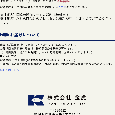
送料無料
送り先1か所につき 11,000円以上のご購入で
配送先によって送料が変わりますので詳しくは
こちら
をご覧ください。
【鰹犬】国産無添加フードの送料は無料です。
【鰹犬】以外の商品との合わせ買いは送料が発生しますのでご了承くださ
い。
お届けについて
商品はご注文を頂いてから、2～7日程度でお届けしています。
お届け日指定が無い場合は、最短翌日から発送が可能です。
（土曜日受注の場合はお時間によっては月曜出荷とさせていただきます。）
■お届け方法
配送業者:ヤマト運輸(配送業者のご指定はいただけません。)
当社及び運送会社は商品お届け時に商品の開梱、梱包材の回収等は行わないものとします。
詳しくはこちら
〒4250022
静岡県焼津市本町4丁目12-10