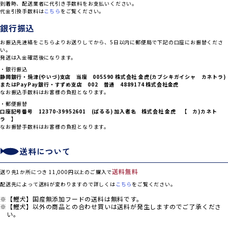
到着時、配送業者に代引き手数料をお支払いください。
代金引換手数料は
こちら
をご覧ください。
銀行振込
お振込先連絡をこちらよりお送りしてから、5日以内に郵便局で下記の口座にお振替くださ
い。
発送は入金確認後になります。
・銀行振込
静岡銀行・焼津(やいづ)支店 当座 005590 株式会社 金虎(カブシキガイシャ カネトラ)
または
PayPay銀行・すずめ支店 002 普通 4889174 株式会社金虎
なお振込手数料はお客様の負担となります。
・郵便振替
口座記号番号 12370-39952601 (ぱるる) 加入者名 株式会社 金虎 【 カ)カネト
ラ 】
なお振替手数料はお客様の負担となります。
送料について
送料無料
送り先1か所につき 11,000円以上のご購入で
配送先によって送料が変わりますので詳しくは
こちら
をご覧ください。
【鰹犬】国産無添加フードの送料は無料です。
【鰹犬】以外の商品との合わせ買いは送料が発生しますのでご了承くださ
い。