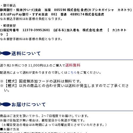
・銀行振込
静岡銀行・焼津(やいづ)支店 当座 005590 株式会社 金虎(カブシキガイシャ カネトラ)
または
PayPay銀行・すずめ支店 002 普通 4889174 株式会社金虎
なお振込手数料はお客様の負担となります。
・郵便振替
口座記号番号 12370-39952601 (ぱるる) 加入者名 株式会社 金虎 【 カ)カネト
ラ 】
なお振替手数料はお客様の負担となります。
送料について
送料無料
送り先1か所につき 11,000円以上のご購入で
配送先によって送料が変わりますので詳しくは
こちら
をご覧ください。
【鰹犬】国産無添加フードの送料は無料です。
【鰹犬】以外の商品との合わせ買いは送料が発生しますのでご了承くださ
い。
お届けについて
商品はご注文を頂いてから、2～7日程度でお届けしています。
お届け日指定が無い場合は、最短翌日から発送が可能です。
（土曜日受注の場合はお時間によっては月曜出荷とさせていただきます。）
■お届け方法