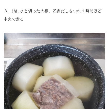
３．鍋に水と切った大根、乙吉だしをいれ１時間ほど
中火で煮る