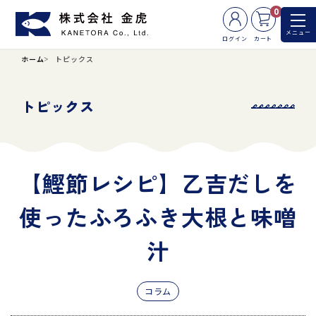
0
メニュー
ログイン
カート
ホーム
トピックス
トピックス
【鰹節レシピ】乙吉だしを
使ったふろふき大根と味噌
汁
コラム