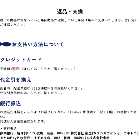
返品・交換
届いた商品が異なっている場合商品が破損している場合は無料で交換いたします。弊社宛に
ご連絡ください。
お支払い方法について
クレジットカード
無料
手数料 :
（詳しくは
こちら
をご覧ください。）
代金引き換え
到着時、配送業者に代引き手数料をお支払いください。
代金引換手数料は
こちら
をご覧ください。
銀行振込
お振込先連絡をこちらよりお送りしてから、5日以内に郵便局で下記の口座にお振替くださ
い。
発送は入金確認後になります。
・銀行振込
静岡銀行・焼津(やいづ)支店 当座 005590 株式会社 金虎(カブシキガイシャ カネトラ)
または
PayPay銀行・すずめ支店 002 普通 4889174 株式会社金虎