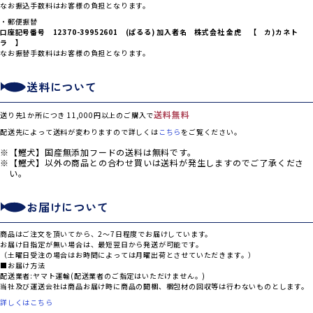
なお振込手数料はお客様の負担となります。
・郵便振替
口座記号番号 12370-39952601 (ぱるる) 加入者名 株式会社 金虎 【 カ)カネト
ラ 】
なお振替手数料はお客様の負担となります。
送料について
送料無料
送り先1か所につき 11,000円以上のご購入で
配送先によって送料が変わりますので詳しくは
こちら
をご覧ください。
【鰹犬】国産無添加フードの送料は無料です。
【鰹犬】以外の商品との合わせ買いは送料が発生しますのでご了承くださ
い。
お届けについて
商品はご注文を頂いてから、2～7日程度でお届けしています。
お届け日指定が無い場合は、最短翌日から発送が可能です。
（土曜日受注の場合はお時間によっては月曜出荷とさせていただきます。）
■お届け方法
配送業者:ヤマト運輸(配送業者のご指定はいただけません。)
当社及び運送会社は商品お届け時に商品の開梱、梱包材の回収等は行わないものとします。
詳しくはこちら