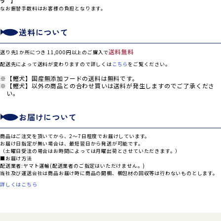
ラ 】
なお振替手数料はお客様の負担となります。
送料について
送料無料
送り先1か所につき 11,000円以上のご購入で
配送先によって送料が変わりますので詳しくは
こちら
をご覧ください。
【鰹犬】国産無添加フードの送料は無料です。
【鰹犬】以外の商品との合わせ買いは送料が発生しますのでご了承くださ
い。
お届けについて
商品はご注文を頂いてから、2～7日程度でお届けしています。
お届け日指定が無い場合は、最短翌日から発送が可能です。
（土曜日受注の場合はお時間によっては月曜出荷とさせていただきます。）
■お届け方法
配送業者:ヤマト運輸(配送業者のご指定はいただけません。)
当社及び運送会社は商品お届け時に商品の開梱、梱包材の回収等は行わないものとします。
詳しくはこちら