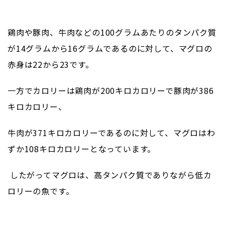
鶏肉や豚肉、牛肉などの
100
グラムあたりのタンパク質
が
14
グラムから
16
グラムであるのに対して、マグロの
赤身は
22
から
23
です。
一方でカロリーは鶏肉が
200
キロカロリーで豚肉が
386
キロカロリー、
牛肉が
371
キロカロリーであるのに対して、マグロはわ
ずか
108
キロカロリーとなっています。
したがってマグロは、高タンパク質でありながら低カ
ロリーの魚です。