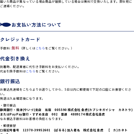
届いた商品が異なっている場合商品が破損している場合は無料で交換いたします。弊社宛に
ご連絡ください。
お支払い方法について
クレジットカード
無料
手数料 :
（詳しくは
こちら
をご覧ください。）
代金引き換え
到着時、配送業者に代引き手数料をお支払いください。
代金引換手数料は
こちら
をご覧ください。
銀行振込
お振込先連絡をこちらよりお送りしてから、5日以内に郵便局で下記の口座にお振替くださ
い。
発送は入金確認後になります。
・銀行振込
静岡銀行・焼津(やいづ)支店 当座 005590 株式会社 金虎(カブシキガイシャ カネトラ)
または
PayPay銀行・すずめ支店 002 普通 4889174 株式会社金虎
なお振込手数料はお客様の負担となります。
・郵便振替
口座記号番号 12370-39952601 (ぱるる) 加入者名 株式会社 金虎 【 カ)カネト