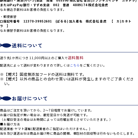
静岡銀行・焼津(やいづ)支店 当座 005590 株式会社 金虎(カブシキガイシャ カネトラ)
または
PayPay銀行・すずめ支店 002 普通 4889174 株式会社金虎
なお振込手数料はお客様の負担となります。
・郵便振替
口座記号番号 12370-39952601 (ぱるる) 加入者名 株式会社 金虎 【 カ)カネト
ラ 】
なお振替手数料はお客様の負担となります。
送料について
送料無料
送り先1か所につき 11,000円以上のご購入で
配送先によって送料が変わりますので詳しくは
こちら
をご覧ください。
【鰹犬】国産無添加フードの送料は無料です。
【鰹犬】以外の商品との合わせ買いは送料が発生しますのでご了承くださ
い。
お届けについて
商品はご注文を頂いてから、2～7日程度でお届けしています。
お届け日指定が無い場合は、最短翌日から発送が可能です。
（土曜日受注の場合はお時間によっては月曜出荷とさせていただきます。）
■お届け方法
配送業者:ヤマト運輸(配送業者のご指定はいただけません。)
当社及び運送会社は商品お届け時に商品の開梱、梱包材の回収等は行わないものとします。