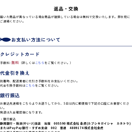
返品・交換
届いた商品が異なっている場合商品が破損している場合は無料で交換いたします。弊社宛に
ご連絡ください。
お支払い方法について
クレジットカード
無料
手数料 :
（詳しくは
こちら
をご覧ください。）
代金引き換え
到着時、配送業者に代引き手数料をお支払いください。
代金引換手数料は
こちら
をご覧ください。
銀行振込
お振込先連絡をこちらよりお送りしてから、5日以内に郵便局で下記の口座にお振替くださ
い。
発送は入金確認後になります。
・銀行振込
静岡銀行・焼津(やいづ)支店 当座 005590 株式会社 金虎(カブシキガイシャ カネトラ)
または
PayPay銀行・すずめ支店 002 普通 4889174 株式会社金虎