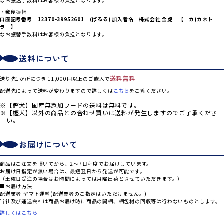
なお振込手数料はお客様の負担となります。
・郵便振替
口座記号番号 12370-39952601 (ぱるる) 加入者名 株式会社 金虎 【 カ)カネト
ラ 】
なお振替手数料はお客様の負担となります。
送料について
送料無料
送り先1か所につき 11,000円以上のご購入で
配送先によって送料が変わりますので詳しくは
こちら
をご覧ください。
【鰹犬】国産無添加フードの送料は無料です。
【鰹犬】以外の商品との合わせ買いは送料が発生しますのでご了承くださ
い。
お届けについて
商品はご注文を頂いてから、2～7日程度でお届けしています。
お届け日指定が無い場合は、最短翌日から発送が可能です。
（土曜日受注の場合はお時間によっては月曜出荷とさせていただきます。）
■お届け方法
配送業者:ヤマト運輸(配送業者のご指定はいただけません。)
当社及び運送会社は商品お届け時に商品の開梱、梱包材の回収等は行わないものとします。
詳しくはこちら