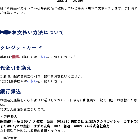
届いた商品が異なっている場合商品が破損している場合は無料で交換いたします。弊社宛に
ご連絡ください。
お支払い方法について
クレジットカード
無料
手数料 :
（詳しくは
こちら
をご覧ください。）
代金引き換え
到着時、配送業者に代引き手数料をお支払いください。
代金引換手数料は
こちら
をご覧ください。
銀行振込
お振込先連絡をこちらよりお送りしてから、5日以内に郵便局で下記の口座にお振替くださ
い。
発送は入金確認後になります。
・銀行振込
静岡銀行・焼津(やいづ)支店 当座 005590 株式会社 金虎(カブシキガイシャ カネトラ)
または
PayPay銀行・すずめ支店 002 普通 4889174 株式会社金虎
なお振込手数料はお客様の負担となります。
・郵便振替