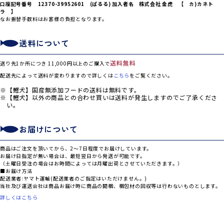
口座記号番号 12370-39952601 (ぱるる) 加入者名 株式会社 金虎 【 カ)カネト
ラ 】
なお振替手数料はお客様の負担となります。
送料について
送料無料
送り先1か所につき 11,000円以上のご購入で
配送先によって送料が変わりますので詳しくは
こちら
をご覧ください。
【鰹犬】国産無添加フードの送料は無料です。
【鰹犬】以外の商品との合わせ買いは送料が発生しますのでご了承くださ
い。
お届けについて
商品はご注文を頂いてから、2～7日程度でお届けしています。
お届け日指定が無い場合は、最短翌日から発送が可能です。
（土曜日受注の場合はお時間によっては月曜出荷とさせていただきます。）
■お届け方法
配送業者:ヤマト運輸(配送業者のご指定はいただけません。)
当社及び運送会社は商品お届け時に商品の開梱、梱包材の回収等は行わないものとします。
詳しくはこちら