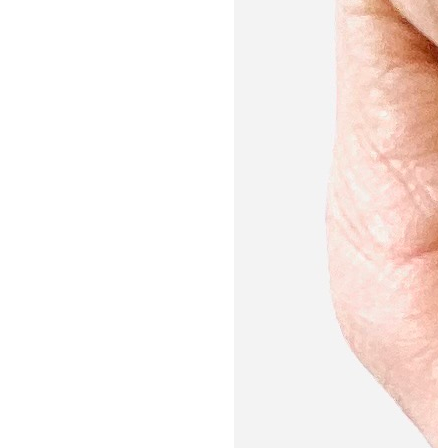
開始。お買い上げ100円につき１
そう！
ポイント加算 （1ポイント1円分
としてお買い物に使えます。）
・商品を見つけやすいサイトデ
食欲がないワンちゃんや水分
ザインへ ・お客様にあわせた商
補給のためにもおすすめな
品をマイページでご紹介 ・【お
「おさかなウェットフード」
さかな定期便】のお客様の操作
🐟🐟
性の向上
今回紹介したレシピ是非お試
しください！
ご不便をおかけして大変申し
訳ございませんが、
引き続き金虎ショップをご愛
顧賜りますようお願い申し上
げます。
電話：054-628-3252
メール：info@kanetora-
shop.jp