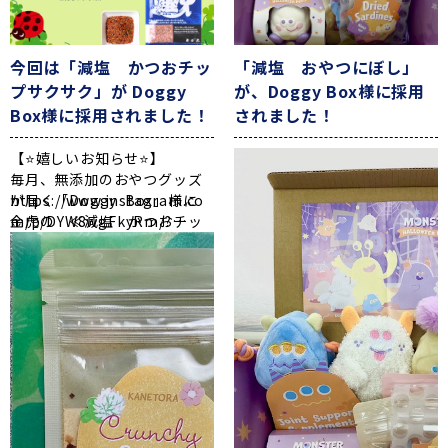
今回は「減塩 かつおチッ
「減塩 おやつにぼし」
プサクサク」が Doggy
が、Doggy Box様に採用
Box様に採用されました！
されました！
【⭐嬉しいお知らせ⭐】
毎月、無添加のおやつグッズ
が届く「Doggy Box」様に
https://www.instagram.co
金虎の ≪減塩 かつおチッ
m/p/DYW8wgFkyRm/?
プサクサク≫ を採用いただ
img_index=12&igsh=MXJuc
きました‼
Wtsdjl3bjR1NQ==
🎵「鼻水で鼻詰まり？のせ
いかご飯の食いつきもイマ
イチだったので、ふりかけ
ついてて助かったー
😭😭
グッドタイミング
👌
」