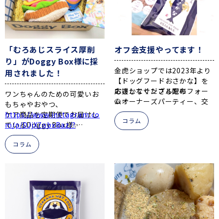
🎵
手から直接美味しそうに
グ
https://www.instagram.co
・食欲がない時のふりかけ
m/p/DP0zRn0j2yt/?
食べてくれています！
Instagram
/
公式サイ
・ご褒美おやつ
img_index=8&igsh=MTMya
ト
としても、オススメです🐟🐟
3Q2eXV3N3V3bQ%3D%3D
「むろあじスライス厚削
オフ会支援やってます！
早速、Doggy Box様のお客様
▽金虎ショップ
り」がDoggy Box様に採
より嬉しい感想をいただきま
✴すごい食いつきです！
金虎ショップでは2023年より
した(*^-^*)
用されました！
▽
【ドッグフードおさかな】を
https://www.instagram.co
応援してくださる方の
おさかなサンプル配布フォー
⭐
m/p/DP9Qvpzkwfy/?
ワンちゃんのための可愛いお
ご購入はこちら
/
公
🐶オーナーズパーティー、交
ム
img_index=4&igsh=ZHE2cX
もちゃやおやつ、
式サイト
流会、お里の会等々・・・
BhdG85ZjBi
ケア商品を定期便でお届けし
https://www.instagram.co
コラム
“オフ会”のご協力をしていま
お待ちしてまーす🐟
ているDoggy Box様✨
m/p/DJjX7obxBaz/?
す 。
とても嬉しいお言葉を、たく
5月のBOXに弊社の「むろあじ
img_index=9
さんありがとうございました
コラム
スライス厚削り」採用されま
🌟
お魚の香りが、思わずクンク
した！
💬
「最近のちゃちゃは
🐟
の
健康志向のおやつ習慣にいか
ン🐟
おやつもよく食べるからこ
がですか？
体にやさしい減塩のおやつに
れももれなくすごい食いつ
ぼし
き
😆
」
【犬猫用】【国内産】減塩お
カルシウムもしっかりとれ
やつにぼし 30g
て、毎日のおやつにおすすめ
📱
https://www.kanetora-
です😺
https://www.instagram.com/