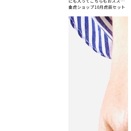
にも入ってこちらもおススメ
月21日(木)12:00
☆
金虎ショップ10月虎辰セット
※終了予定時刻に関しまして
は、状況により変更する場合
がございますのでご了承くだ
さい。
＜おさかな定期便 11
月24日～11月30日にお
【材料】
・おさかなウェットフードか
届け予定の方へお願い
つお 15g
＞
・ご飯 60g
休止期間に伴い、お届け予定日
・黒すり胡麻 少々
や数量を変更する場合は11月15
日(金)までに変更をお願いしま
【作り方】
す。 ご不明点あればメールおよ
①ご飯に「おさかなウェット
び電話にてご連絡ください。
フードかつお」と黒すり胡麻
＜定期便や会員ログイン情報に
を混ぜる
ついて＞
ログイン情報、クレジ
②愛犬の食べやすい大きさに
ットカード情報、おさかな定期
おむすびを作る
便は新システムに引き継がれま
す。
＜リニューアルによる主な
⭐でんぷんやミネラルといった
変更点＞
・ポイントサービスの
栄養素が摂れて腹持ちも良さ