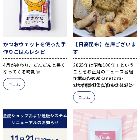
shop.jp/shop/products/158
p/DJ38Z6Rykox/?
📱
DoggyBoxユーザー様より 嬉
img_index=10
しいお声をいただきましたの
▼DoggyBox様▼
でご紹介⭐
Instagram
/
公式サイト
✴「チャッくんお待ちかねの
2年の活動で お問い合わせを
💬
「
これがいい！とおねだ
おやつターイム🍪✨ 今朝は減
いただくことが大変増えまし
りして美味しそうに食べて
かつおウェットを使った手
塩いわし煮干し🐟」
【日高昆布】在庫ございま
た！
くれています！
」
そこで改めてもう一度
“
オフ会
作りごはんレシピ
す
支援
”
について告知させていた
だきます
https://www.instagram.com/r
4月が終わり、だんだんと暑く
2025年は昭和100年！という
なってくる時期🌞
ことをお正月のニュース番組
eel/DJk_AsZTPao/?
オフ会でドッグフー
今回は、これからやってくる
で聞いたのが
http://www.kanetora-
igsh=MWI5b2FhYmtpZ2Rq
コラム
夏に向けて
つい昨日のことのように思っ
shop.jp/shop/products/17
ド「おさかな」を配
Yw==
5月の虎巳セット
に入っている
ていましたが
http://www.kanetora-
りませんか？
コラム
「おさかなウェットフードか
あっ！と言う間に3月です！！
shop.jp/shop/products/18
つお」
を使った
全国的には大雪の降る日があ
25名様以上のオフ会に金虎よ
💬
「
あっという間に食べ
ワンちゃんの手作りごはんレ
ったりとまだまだ寒い日が続
り
ドッグフード「おさかな」
て、もうないのかな？と探
シピを2品紹介します！🍚
きますが
100gとチラシを提供させてい
しています！
」
3月5日からは啓蟄です
ただきます
まろやかでさっぱりした味が
特徴🐟
🐶スナップエンドウとかつお
https://www.instagram.com/
オメガ３脂肪酸が多く含まれ