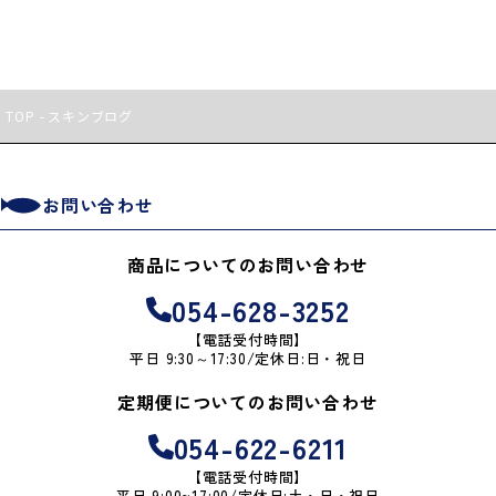
きますとマイページに反映さ
そこで、日頃お求めいただい
れます。
ているお客様に感謝の気持ち
をこめまして
新たにご注文いただきました
期間限定☆おまとめSALE☆
を
ら既存の定期便は解約させて
いたします。
TOP
スキンブログ
いただきます。
9月30日までの間、
通常1袋
ご不便をおかけし大変申し訳
660円を3袋で1499円
で
ございませんがご理解いただ
販売いたします！！
ければと存じます。
お問い合わせ
在庫限り
で終売となります
ので、
11月19日にサイトリニューア
商品についてのお問い合わせ
是非この機会にお買い逃がし
ルを行い、システムエラーを
のないようお求めください<(_
起こさないよう対応いたしま
054-628-3252
_)>
す。
【電話受付時間】
商品ページはこちらから
【３Dセキュアのご注文時の操
平日 9:30～17:30/定休日:日・祝日
おまとめSALE期間限定【犬猫
作方法】
定期便についてのお問い合わせ
用】燻製ビーフ削り粉・とり
① 注文確認画面にて「注文を
ささみ削り粉・馬肉削り粉セ
確定する」ボタンをクリック
054-622-6211
ット【送料無料】メール便発
してください。
送
② カード会社の提供する本人
【電話受付時間】
平日 9:00~17:00/定休日:土・日・祝日