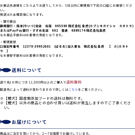
お振込先連絡をこちらよりお送りしてから、5日以内に郵便局で下記の口座にお振替くださ
い。
発送は入金確認後になります。
・銀行振込
静岡銀行・焼津(やいづ)支店 当座 005590 株式会社 金虎(カブシキガイシャ カネトラ)
または
PayPay銀行・すずめ支店 002 普通 4889174 株式会社金虎
なお振込手数料はお客様の負担となります。
・郵便振替
口座記号番号 12370-39952601 (ぱるる) 加入者名 株式会社 金虎 【 カ)カネト
ラ 】
なお振替手数料はお客様の負担となります。
送料について
送料無料
送り先1か所につき 11,000円以上のご購入で
配送先によって送料が変わりますので詳しくは
こちら
をご覧ください。
【鰹犬】国産無添加フードの送料は無料です。
【鰹犬】以外の商品との合わせ買いは送料が発生しますのでご了承くださ
い。
お届けについて
商品はご注文を頂いてから、2～7日程度でお届けしています。