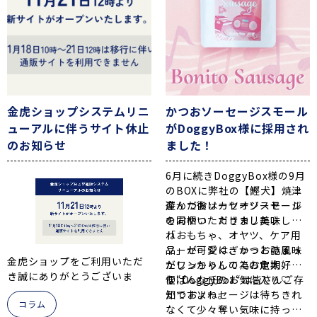
ウェットの豆乳雑炊🐶
ていて
p/DJjN_zDSzOi/?
脂質が少ないので体重が気に
img_index=7&igsh=MXBu
なるワンちゃんにも
NDZ2cXd1bnY5cg%3D%3
おすすめの商品です！
D
DoggyBoxユーザー様より
喜びのお声をたくさんいただ
嬉しいお声をいただきました
金虎ショップシステムリニ
かつおソーセージスモール
きました！
のでご紹介⭐
ューアルに伴うサイト休止
がDoggyBox様に採用され
ありがとうございます🌞
のお知らせ
ました！
💬
「おやつのムロあじ厚削
むろあじスライス厚切りを
りも美味しく頂いておりま
まだお試しになっていないワ
6月に続きDoggyBox様の9月
【材料】
サポート対象とルール
す
😋💓
」
ンちゃんへ
のBOXに弊社の【鰹犬】焼津
・おさかなウェットフードか
・犬のイベントであること
この機会にいかがですか？🐕
産かつおソーセージスモール
遊んだ後はカツオソーセージ
焼津は海沿いにあるため まあ
つお 1袋
・金虎のおさかなのご購入経
💛
を同梱いただきました♪
のおやつ カリカリ美味しい
毎日強風で吹き飛ばされそう
・ご飯 80g
験があること
「おもちゃ、オヤツ、ケア用
ね
な勢いです
・スナップエンドウ 2つ
・イベント開催の14日前には
▼むろあじスライス厚切りの
品」が可愛くぎゅっと詰まっ
ソーセージは、かつおの風味
・にんじん 小さじ2
ご連絡ください
金虎ショップをご利用いただ
ご購入はこちら▼
たワンちゃんの為の定期
がしっかりしててお魚大好き
・しいたけ小 1枚
・提供内容は変わることもあ
き誠にありがとうございま
【鰹犬】むろあじスライス厚
便“DoggyBox“は皆さんご存
なぱんな氏のお気に入り♡
・無調整豆乳 100ml
ります。
す。
切り【送料無料】
知ですよね。
かつおソーセージは待ちきれ
・水 50ml
・オフ会の内容によってお断
コラム
この度、金虎ショップは利便
なくて少々奪い気味に持って