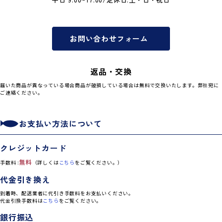
認証画面が表示され、ワンタ
おまとめSALE期間限定【犬猫
イムパスワードや指紋認証な
用】燻製馬肉削り粉・3個セッ
どで本人確認を行なってくだ
ト【送料無料】メール便発送
さい。
お問い合わせフォーム
※「3Dセキュア」非対応のク
レジットカードはご利用にな
れません。
返品・交換
※ 本人認証の方法は、カード
会社により異なります。詳細
届いた商品が異なっている場合商品が破損している場合は無料で交換いたします。弊社宛に
ご連絡ください。
はご利用のカード発行会社へ
お問い合わせください。
③ その後、注文完了ページへ
お支払い方法について
移行いたします。
クレジットカード
ご不明な点がございました
無料
手数料 :
（詳しくは
こちら
をご覧ください。）
ら、下記までお気軽にお問い
合わせください。
代金引き換え
info@kanetora-shop.jp
到着時、配送業者に代引き手数料をお支払いください。
代金引換手数料は
こちら
をご覧ください。
どうぞ、今後ともよろしくお
銀行振込
願い申し上げます。