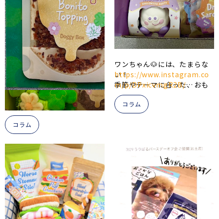
⭐
https://www.instagram.co
m/p/DYQ62Eciffz/?
img_index=5&igsh=MWJh
MGplejNxNmdxaQ%3D%3
D
ワンちゃん🐶には、たまらな
い！
https://www.instagram.co
🎵
「まる子大好きなカツオ
季節やテーマに合った、おも
m/p/DPxicvmgR2B/
も
❤️
ゆっくり少しずつ食べ
ちゃとおやつが定期便で届く
よーね
🤲🏼
」
コラム
Doggy Box様🎁
✴「お魚大好きな小町🐕特に
素材の美味しさを活かした、
いわしが気に入ったみたい
コラム
⭐
シンプルで使いやすい一品と
https://www.instagram.co
10月セットに弊社の「減塩
🐟」
なっております。
おやつにぼし」を採用して頂
m/p/DYbFI2YPk4Z
きました。
https://www.instagram.co
🎵
普段のご飯へトッピング
ふわっと香るかつおの旨み
この度は採用いただき、誠に
m/p/DP_EBLBDx9V/?
してくれています！
と、サクサク食感が特徴のお
ありがとうございます。
img_index=4&igsh=MWpm
やつです。
cWl0ZnhreGd0Yg%3D%3D/
⭐
https://www.instagram.c
▼Doggy Box 様▼
om/p/DYZ3j9tmXiT/?
そのままおやつとしては、も
✴「お魚のおやつおいしい
img_index=10&igsh=eW1p
ちろん♪
😋」
OGJ5c21sNm5j
・いつものごはんにトッピン