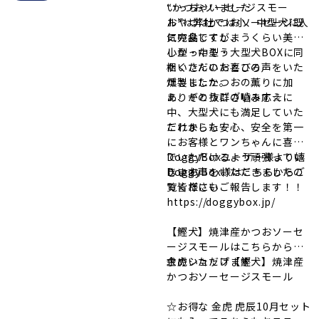
りさせていただくこともあり
性向上のためシステムリニュ
▼DoggyBox様▼
“かつおソーセージスモー
いっちゃいました
【作り方】
ます。
ーアルすることになりまし
Instagram
/
公式サイト
ル”は弊社では小、中型犬に人
おやつはかつおソーセージ既
①スナップエンドウの筋を取
・オフ会の写真をご共有くだ
た。
気の品ですが、
に完食してしまうくらい美味
ってみじん切りにする
さい。
新しい通販サイトではお客様
小型・中型・大型犬BOXに同
しかったそう
②にんじんをすりおろす
（SNSにて使用させていただ
により見やすく、
梱いただいたところ
たくさんのお喜びの声をいた
③しいたけをみじん切りにす
きます）※雰囲気が伝われば
操作性を高めるため内容の拡
燻製したかつおの薫りに加
だきました。
る
大丈夫です
充やデザインの変更、新規機
え、その抜群の嚙み応えに
ありがとうございます☆
⓸すべての材料を鍋に入れ
・静岡や焼津市の方には直接
能の追加を予定しておりま
中、大型犬にも満足していた
て、スナップエンドウが柔ら
お渡しいたします！
す。
それでもここは一年を通して
だけました！！
これからも安心、安全を第一
かくなるまで煮る
暖かく暦通りに春の気配を感
にお客様とワンちゃんに喜ん
下記よりお申込みください
また、リニューアルに伴いメ
じたりもします
DoggyBoxユーザー様より嬉
でいただけるよう頑張ってい
⭐スナップエンドウの旬は3～
ンテナンスを行います。
今季おでんをするのも今週末
しいお声をいただきましたの
きます！！
DoggyBox様はこちらからご
6月！緑があると華やかになり
システムリニューアルのメン
が最後かなあ
で皆様にもご報告します！！
覧ください
ますね
テナンス中は、サイトがご利
日高だし昆布、早煮昆布とも
https://doggybox.jp/
用できない状態となります。
揃っています
ご不便、ご迷惑をお掛け致し
お求めはどうぞこちらから
【鰹犬】焼津産かつおソーセ
🐶かつおウェットのおむすび
ますが、ご理解ご了承の程宜
ージスモールはこちらからお
🐶
しくお願い致します。
求めいただけます
金虎ショップ【鰹犬】焼津産
かつおソーセージスモール
＜メンテナンス期間＞
11月18日(月)10:00〜11
☆お得な 金虎 虎辰10月セット