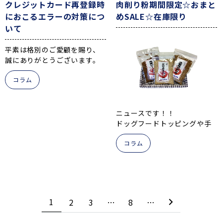
クレジットカード再登録時
肉削り粉期間限定☆おまと
におこるエラーの対策につ
めSALE☆在庫限り
いて
平素は格別のご愛顧を賜り、
誠にありがとうございます。
4月よりクレジトカードの本人
コラム
認証サービス3Dセキュアを導
入し、
システムの問題でカードの更
新や再登録時エラーが起きて
ニュースです！！
おります。
ドッグフードトッピングや手
づくりご飯のお供として皆様
マイページのカード編集より
コラム
にご利用いただだいている
カードの更新変更等していた
大容量の燻製肉削り粉
シリー
だきますとエラーが起こるた
ズが
リニューアル
することに
め、
大変お手数をおかします
なりました！
が、
金虎お得意の大盤振る舞い大
新たに商品（定期便含む）を
容量は残念ながら終売となり
1
2
3
…
8
…
ご購入ください。
ます。
購入時にカードを登録いただ